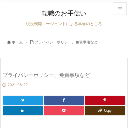

転職のお手伝い

現役転職エージェントによる本当のところ
メニュ

サイド

ホーム
>

プライバシーポリシー、免責事項など

前へ

次へ
プライバシーポリシー、免責事項など


2021-08-20
検索
Copy