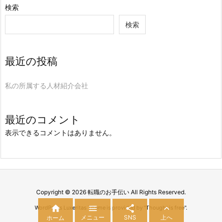
検索
検索
最近の投稿
私の所属する人材紹介会社
最近のコメント
表示できるコメントはありません。
Copyright ©
2026
転職のお手伝い
All Rights Reserved.




WordPress Luxeritas Theme is provided by "
Thought is free
".
メニュー
SNS
上へ
ホーム